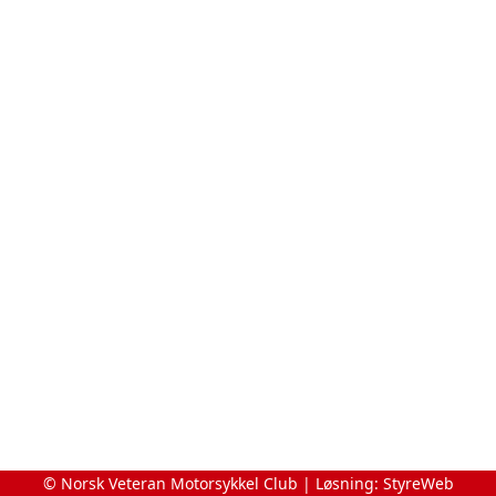
© Norsk Veteran Motorsykkel Club | Løsning:
StyreWeb