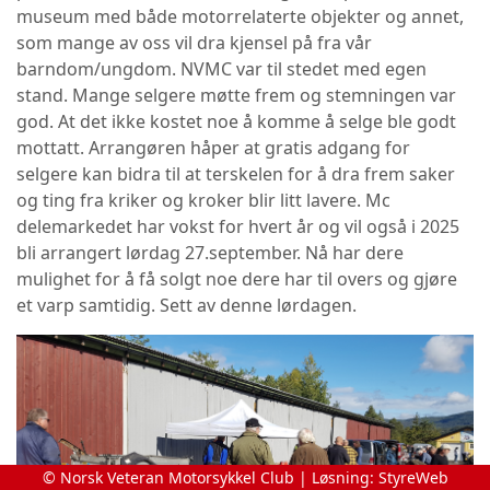
museum med både motorrelaterte objekter og annet,
som mange av oss vil dra kjensel på fra vår
barndom/ungdom. NVMC var til stedet med egen
stand. Mange selgere møtte frem og stemningen var
god. At det ikke kostet noe å komme å selge ble godt
mottatt. Arrangøren håper at gratis adgang for
selgere kan bidra til at terskelen for å dra frem saker
og ting fra kriker og kroker blir litt lavere. Mc
delemarkedet har vokst for hvert år og vil også i 2025
bli arrangert lørdag 27.september. Nå har dere
mulighet for å få solgt noe dere har til overs og gjøre
et varp samtidig. Sett av denne lørdagen.
© Norsk Veteran Motorsykkel Club | Løsning:
StyreWeb