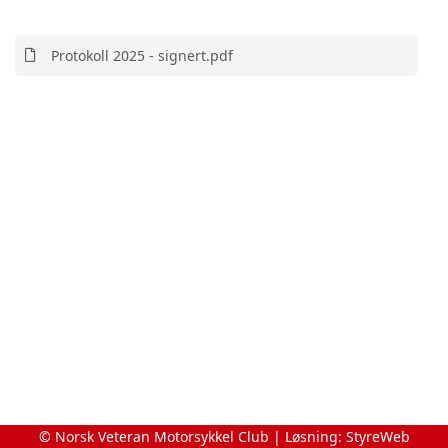
Protokoll 2025 - signert.pdf
© Norsk Veteran Motorsykkel Club | Løsning:
StyreWeb