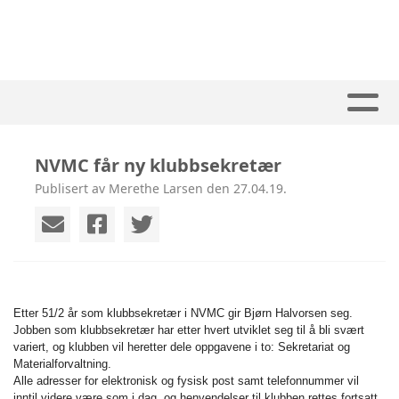
NVMC får ny klubbsekretær
Publisert av Merethe Larsen den 27.04.19.
Etter 51/2 år som klubbsekretær i NVMC gir Bjørn Halvorsen seg.
Jobben som klubbsekretær har etter hvert utviklet seg til å bli svært
variert, og klubben vil heretter dele oppgavene i to: Sekretariat og
Materialforvaltning.
Alle adresser for elektronisk og fysisk post samt telefonnummer vil
inntil videre være som i dag, og henvendelser til klubben rettes fortsatt