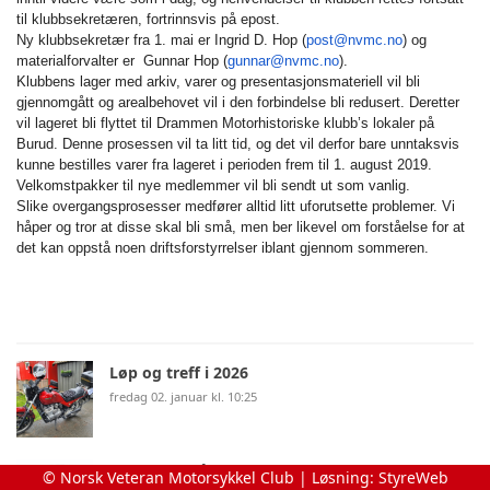
til klubbsekretæren, fortrinnsvis på epost.
Ny klubbsekretær fra 1. mai er Ingrid D. Hop (
post@nvmc.no
) og
materialforvalter er Gunnar Hop (
gunnar@nvmc.no
).
Klubbens lager med arkiv, varer og presentasjonsmateriell vil bli
gjennomgått og arealbehovet vil i den forbindelse bli redusert. Deretter
vil lageret bli flyttet til Drammen Motorhistoriske klubb’s lokaler på
Burud. Denne prosessen vil ta litt tid, og det vil derfor bare unntaksvis
kunne bestilles varer fra lageret i perioden frem til 1. august 2019.
Velkomstpakker til nye medlemmer vil bli sendt ut som vanlig.
Slike overgangsprosesser medfører alltid litt uforutsette problemer. Vi
håper og tror at disse skal bli små, men ber likevel om forståelse for at
det kan oppstå noen driftsforstyrrelser iblant gjennom sommeren.
Løp og treff i 2026
fredag 02. januar kl. 10:25
Meld dere på til Skogsløpet 26.-28.juni 2026
© Norsk Veteran Motorsykkel Club | Løsning:
StyreWeb