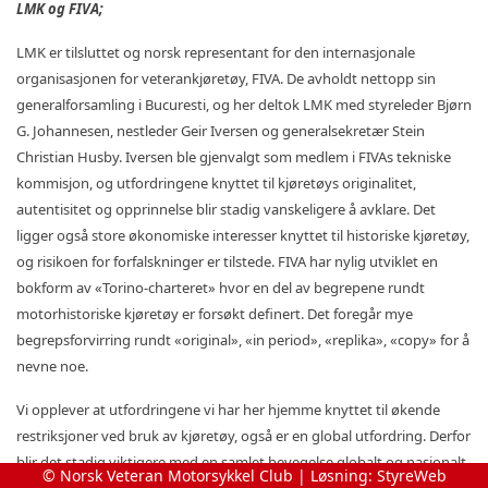
LMK og FIVA;
LMK er tilsluttet og norsk representant for den internasjonale
organisasjonen for veterankjøretøy, FIVA. De avholdt nettopp sin
generalforsamling i Bucuresti, og her deltok LMK med styreleder Bjørn
G. Johannesen, nestleder Geir Iversen og generalsekretær Stein
Christian Husby. Iversen ble gjenvalgt som medlem i FIVAs tekniske
kommisjon, og utfordringene knyttet til kjøretøys originalitet,
autentisitet og opprinnelse blir stadig vanskeligere å avklare. Det
ligger også store økonomiske interesser knyttet til historiske kjøretøy,
og risikoen for forfalskninger er tilstede. FIVA har nylig utviklet en
bokform av «Torino-charteret» hvor en del av begrepene rundt
motorhistoriske kjøretøy er forsøkt definert. Det foregår mye
begrepsforvirring rundt «original», «in period», «replika», «copy» for å
nevne noe.
Vi opplever at utfordringene vi har her hjemme knyttet til økende
restriksjoner ved bruk av kjøretøy, også er en global utfordring. Derfor
blir det stadig viktigere med en samlet bevegelse globalt og nasjonalt
© Norsk Veteran Motorsykkel Club | Løsning:
StyreWeb
for å finne gode løsninger, slik at vi også i fremtiden kan ha glede av